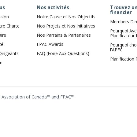
us
Nos activités
Trouvez un
financier
ision
Notre Cause et Nos Objectifs
Members Dir
tre Charte
Nos Projets et Nos Initiatives
Pourquoi Ave
aire
Nos Parrains & Partenaires
Planificateur 
té
FPAC Awards
Pourquoi cho
l'APFC
Dirigeants
FAQ (Foire Aux Questions)
Planification
on
ing Association of Canada™ and FPAC™