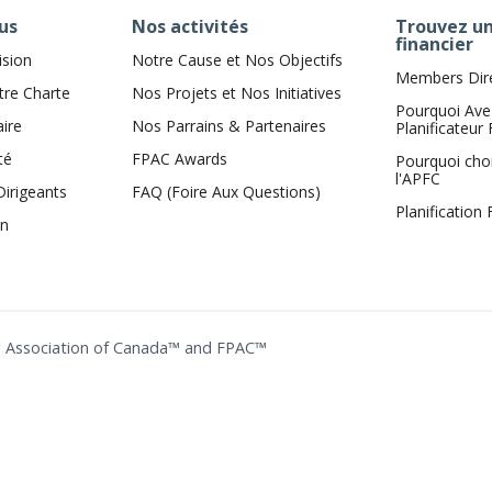
us
Nos activités
Trouvez un
financier
ision
Notre Cause et Nos Objectifs
Members Dir
tre Charte
Nos Projets et Nos Initiatives
Pourquoi Ave
aire
Nos Parrains & Partenaires
Planificateur 
té
FPAC Awards
Pourquoi cho
l'APFC
Dirigeants
FAQ (Foire Aux Questions)
Planification
on
ing Association of Canada™ and FPAC™