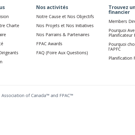
us
Nos activités
Trouvez un
financier
ision
Notre Cause et Nos Objectifs
Members Dir
tre Charte
Nos Projets et Nos Initiatives
Pourquoi Ave
aire
Nos Parrains & Partenaires
Planificateur 
té
FPAC Awards
Pourquoi cho
l'APFC
Dirigeants
FAQ (Foire Aux Questions)
Planification
on
ing Association of Canada™ and FPAC™