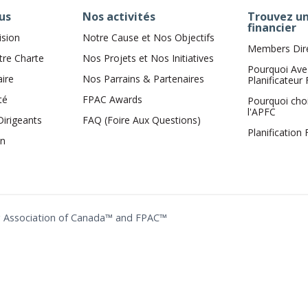
us
Nos activités
Trouvez un
financier
ision
Notre Cause et Nos Objectifs
Members Dir
tre Charte
Nos Projets et Nos Initiatives
Pourquoi Ave
aire
Nos Parrains & Partenaires
Planificateur 
té
FPAC Awards
Pourquoi cho
l'APFC
Dirigeants
FAQ (Foire Aux Questions)
Planification
on
ing Association of Canada™ and FPAC™