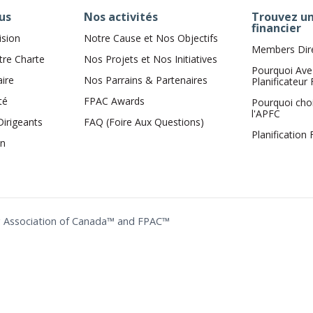
us
Nos activités
Trouvez un
financier
ision
Notre Cause et Nos Objectifs
Members Dir
tre Charte
Nos Projets et Nos Initiatives
Pourquoi Ave
aire
Nos Parrains & Partenaires
Planificateur 
té
FPAC Awards
Pourquoi cho
l'APFC
Dirigeants
FAQ (Foire Aux Questions)
Planification
on
ing Association of Canada™ and FPAC™